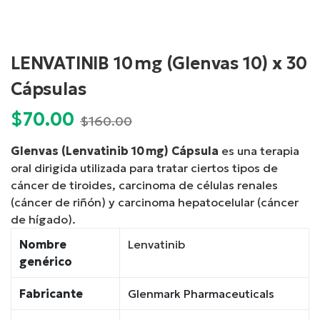
LENVATINIB 10 mg (Glenvas 10) x 30
Cápsulas
$
70.00
Current
Original
$
160.00
price
price
Glenvas (Lenvatinib 10 mg) Cápsula
es una terapia
is:
was:
oral dirigida utilizada para tratar ciertos tipos de
$70.00.
$160.00.
cáncer de tiroides, carcinoma de células renales
(cáncer de riñón) y carcinoma hepatocelular (cáncer
de hígado).
Nombre
Lenvatinib
genérico
Fabricante
Glenmark Pharmaceuticals