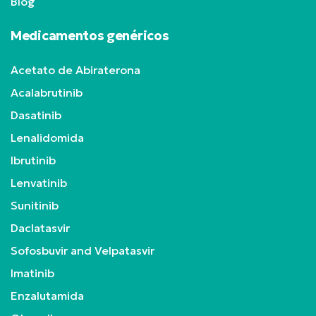
Blog
Medicamentos genéricos
Acetato de Abiraterona
Acalabrutinib
Dasatinib
Lenalidomida
Ibrutinib
Lenvatinib
Sunitinib
Daclatasvir
Sofosbuvir and Velpatasvir
Imatinib
Enzalutamida