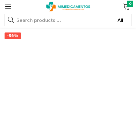
0
-56%