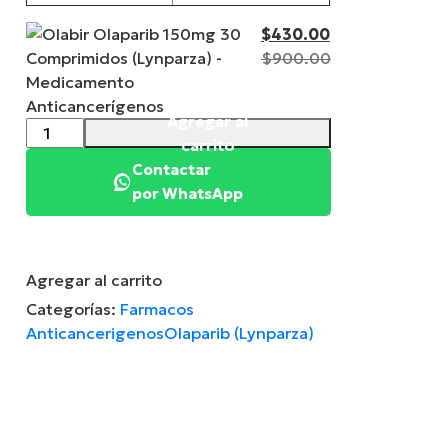
Current
$
430.00
price
Original
$
900.00
is:
price
$430.00.
was:
OLAPARIB
$900.00.
Agregar al carrito
150
Contactar
mg
por WhatsApp
(Olabir)
x
30
Comprimidos
Agregar al carrito
quantity
Categorías:
Farmacos
Anticancerigenos
Olaparib (Lynparza)