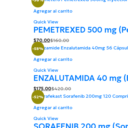
-56%
is:
was:
Agregar al carrito
$175.00.
$410.00.
Quick View
PEMETREXED 500 mg (Pe
Current
Original
$
70.00
$
160.00
price
price
-58%
is:
was:
Agregar al carrito
$70.00.
$160.00.
Quick View
ENZALUTAMIDA 40 mg (E
Current
Original
$
175.00
$
420.00
price
price
-52%
is:
was:
Agregar al carrito
$175.00.
$420.00.
Quick View
SORAFENIB 200 mg (Sor