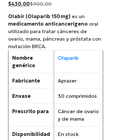
Current
Original
$
430.00
$
900.00
price
price
Olabir (Olaparib 150 mg)
es un
is:
was:
medicamento anticancerígeno
oral
$430.00.
$900.00.
utilizado para tratar cánceres de
ovario, mama, páncreas y próstata con
mutación BRCA.
Nombre
Olaparib
genérico
Fabricante
Aprazer
Envase
30 comprimidos
Prescrito para
Cáncer de ovario
y de mama
Disponibilidad
En stock