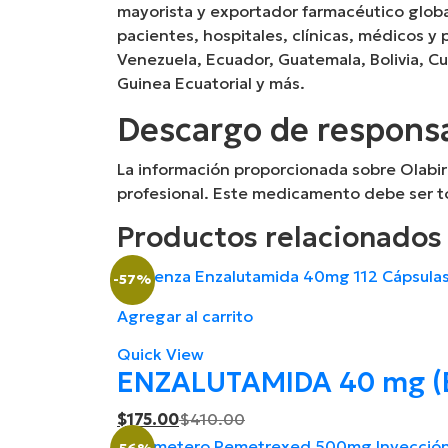
mayorista y exportador farmacéutico glob
pacientes, hospitales, clínicas, médicos y
Venezuela, Ecuador, Guatemala, Bolivia, C
Guinea Ecuatorial y más.
Descargo de responsa
La información proporcionada sobre Olabir
profesional. Este medicamento debe ser to
Productos relacionados
-57%
Agregar al carrito
Quick View
ENZALUTAMIDA 40 mg (B
Current
Original
$
175.00
$
410.00
price
price