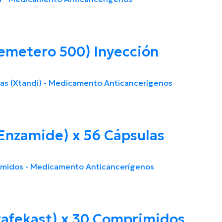
metero 500) Inyección
nzamide) x 56 Cápsulas
afekast) x 30 Comprimidos