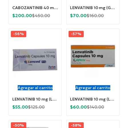
CABOZANTINIB 40 mg (Cabozer) x 30 Comprimidos
LENVATINIB 10 mg (Glenvas 10) x 30 Cápsulas
Current
Original
Current
Original
$
200.00
$
70.00
$
450.00
$
160.00
price
price
price
price
is:
was:
is:
was:
-56%
-57%
$200.00.
$450.00.
$70.00.
$160.00.
Agregar al carrito
Agregar al carrito
LENVATINIB 10 mg (Lenced) x 30 Cápsulas
LENVATINIB 10 mg (Lentris) x 30 Cápsulas
Current
Original
Current
Original
$
55.00
$
60.00
$
125.00
$
140.00
price
price
price
price
is:
was:
is:
was:
-50%
-58%