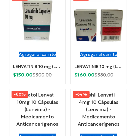
$55.00.
$125.00.
$60.00.
$140.00.
Agregar al carrito
Agregar al carrito
LENVATINIB 10 mg (Lenvakast 10) x 30 Cápsulas
LENVATINIB 10 mg (Lenvat 10) x 30 Cápsulas
Current
Original
Current
Original
$
150.00
$
160.00
$
300.00
$
380.00
price
price
price
price
is:
was:
is:
was:
-60%
-64%
$150.00.
$300.00.
$160.00.
$380.00.