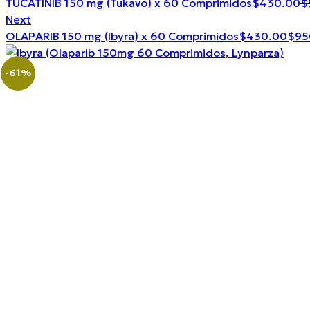
C
TUCATINIB 150 mg (Tukavo) x 60 Comprimidos
$
430.00
$
p
Next
Curr
is
OLAPARIB 150 mg (Ibyra) x 60 Comprimidos
$
430.00
$
95
pric
$
is:
-61%
$43