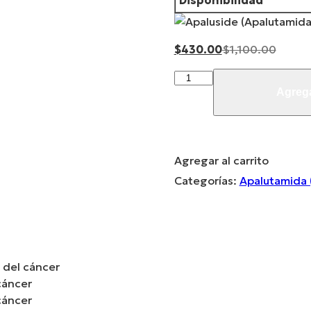
Disponibilidad
Current
Origin
$
430.00
$
1,100.00
price
price
APALUTAMIDA
is:
was:
60
Agrega
$430.00.
$1,100
mg
(Apaluside)
x
60
Agregar al carrito
Comprimidos
Categorías:
Apalutamida 
quantity
 del cáncer
cáncer
cáncer