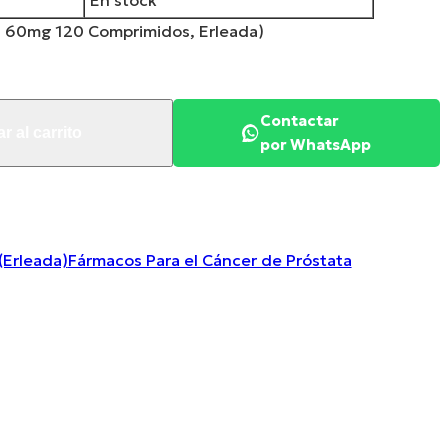
En stock
al
Contactar
r al carrito
.00.
por WhatsApp
(Erleada)
Fármacos Para el Cáncer de Próstata