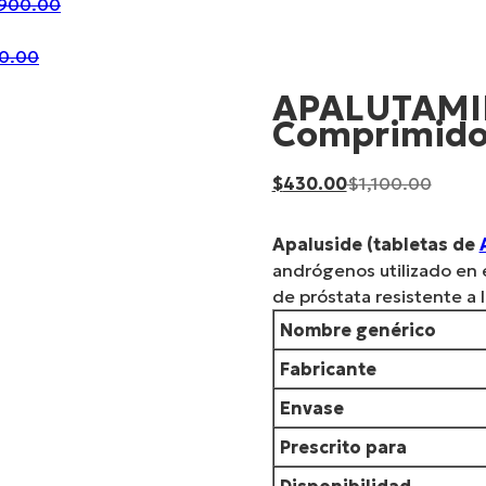
urrent
Original
900.00
rice
price
ent
:
Original
was:
0.00
e
430.00.
price
$900.00.
APALUTAMID
was:
Comprimido
0.00.
$950.00.
Current
Origin
$
430.00
$
1,100.00
price
price
is:
was:
Apaluside (tabletas de
$430.00.
$1,100
andrógenos utilizado en e
de próstata resistente a 
Nombre genérico
Fabricante
Envase
Prescrito para