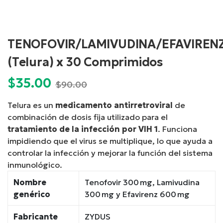
TENOFOVIR/LAMIVUDINA/EFAVIREN
(Telura) x 30 Comprimidos
$
35.00
Current
Original
$
90.00
price
price
Telura es un
medicamento antirretroviral
de
is:
was:
combinación de dosis fija utilizado para el
$35.00.
$90.00.
tratamiento de la infección por VIH 1
. Funciona
impidiendo que el virus se multiplique, lo que ayuda a
controlar la infección y mejorar la función del sistema
inmunológico.
Nombre
Tenofovir 300 mg, Lamivudina
genérico
300 mg y Efavirenz 600 mg
Fabricante
ZYDUS