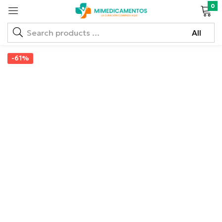
0
-61%