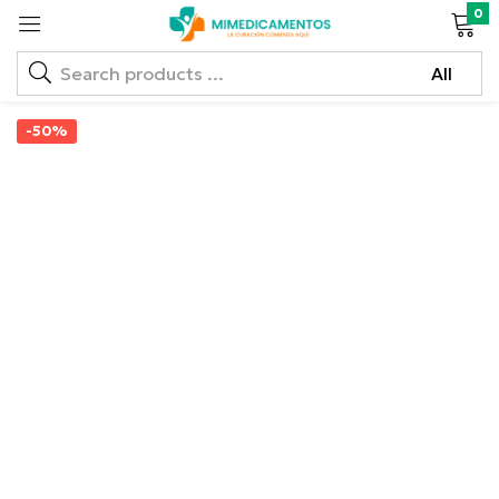
0
-50%