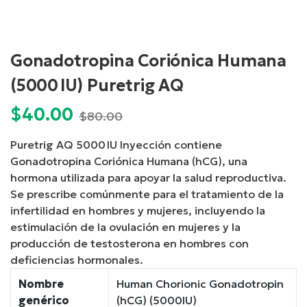
Gonadotropina Coriónica Humana
(5000 IU) Puretrig AQ
$
40.00
Current
Original
$
80.00
price
price
Puretrig AQ 5000 IU Inyección contiene
is:
was:
Gonadotropina Coriónica Humana (hCG), una
$40.00.
$80.00.
hormona utilizada para apoyar la salud reproductiva.
Se prescribe comúnmente para el tratamiento de la
infertilidad en hombres y mujeres, incluyendo la
estimulación de la ovulación en mujeres y la
producción de testosterona en hombres con
deficiencias hormonales.
Nombre
Human Chorionic Gonadotropin
genérico
(hCG) (5000IU)