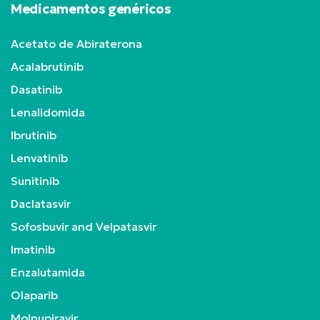
Medicamentos genéricos
Acetato de Abiraterona
Acalabrutinib
Dasatinib
Lenalidomida
Ibrutinib
Lenvatinib
Sunitinib
Daclatasvir
Sofosbuvir and Velpatasvir
Imatinib
Enzalutamida
Olaparib
Molnupiravir