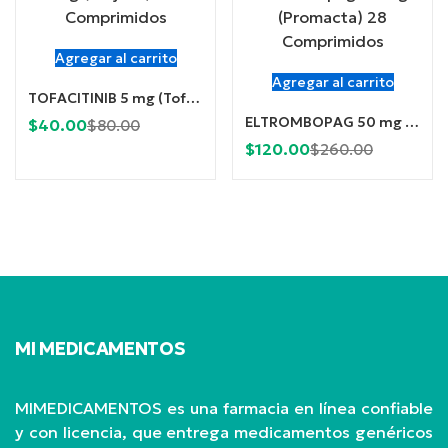
Agregar al carrito
Agregar al carrito
TOFACITINIB 5 mg (Tofajak) x 60 Comprimidos
ELTROMBOPAG 50 mg (Rebopag) x 28 Comprimidos
Current
Original
$
40.00
$
80.00
Current
Original
$
120.00
price
price
$
260.00
price
price
is:
was:
is:
was:
$40.00.
$80.00.
$120.00.
$260.00.
MI MEDICAMENTOS
MIMEDICAMENTOS es una farmacia en línea confiable
y con licencia, que entrega medicamentos genéricos