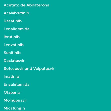
Acetato de Abiraterona
Acalabrutinib
Dasatinib
Lenalidomida
Ibrutinib
Lenvatinib
Sunitinib
Daclatasvir
Sofosbuvir and Velpatasvir
Imatinib
Enzalutamida
Olaparib
Molnupiravir
Micafungin