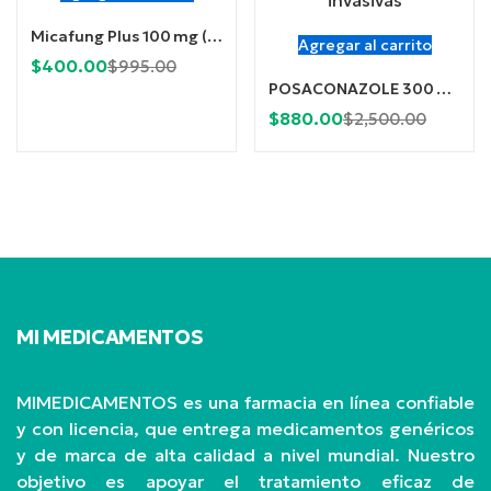
Micafung Plus 100 mg (Micafungina) Inyección
Agregar al carrito
Current
Original
$
400.00
$
995.00
POSACONAZOLE 300 mg (Candipoz GR) x 100 Comprimidos
price
price
Current
Origina
$
880.00
$
2,500.00
is:
was:
price
price
$400.00.
$995.00.
is:
was:
$880.00.
$2,500
MI MEDICAMENTOS
MIMEDICAMENTOS es una farmacia en línea confiable
y con licencia, que entrega medicamentos genéricos
y de marca de alta calidad a nivel mundial. Nuestro
objetivo es apoyar el tratamiento eficaz de