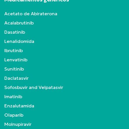
Acetato de Abiraterona
Acalabrutinib
Dasatinib
Lenalidomida
Ibrutinib
Lenvatinib
Sunitinib
Daclatasvir
Sofosbuvir and Velpatasvir
Imatinib
Enzalutamida
Olaparib
Molnupiravir