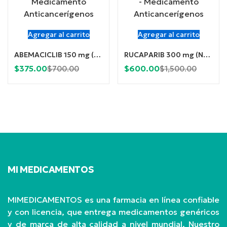
Agregar al carrito
Agregar al carrito
ABEMACICLIB 150 mg (Ramiven) x 14 Comprimidos
RUCAPARIB 300 mg (Nuparp) x 60 Comprimidos
Current
Original
Current
Origina
$
375.00
$
600.00
$
700.00
$
1,500.00
price
price
price
price
is:
was:
is:
was:
$375.00.
$700.00.
$600.00.
$1,500.
MI MEDICAMENTOS
MIMEDICAMENTOS es una farmacia en línea confiable
y con licencia, que entrega medicamentos genéricos
y de marca de alta calidad a nivel mundial. Nuestro