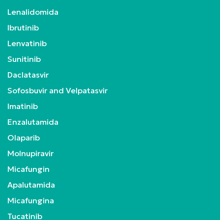
Lenalidomida
Ibrutinib
Lenvatinib
Sunitinib
Daclatasvir
Sofosbuvir and Velpatasvir
Imatinib
Enzalutamida
Olaparib
Molnupiravir
Micafungin
Apalutamida
Micafungina
Tucatinib