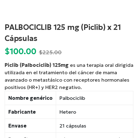
PALBOCICLIB 125 mg (Piclib) x 21
Cápsulas
$
100.00
Current
Original
$
225.00
price
price
Piclib (Palbociclib) 125mg
es una terapia oral dirigida
is:
was:
utilizada en el tratamiento del cáncer de mama
$100.00.
$225.00.
avanzado o metastásico con receptores hormonales
positivos (HR+) y HER2 negativo.
Nombre genérico
Palbociclib
Fabricante
Hetero
Envase
21 cápsulas