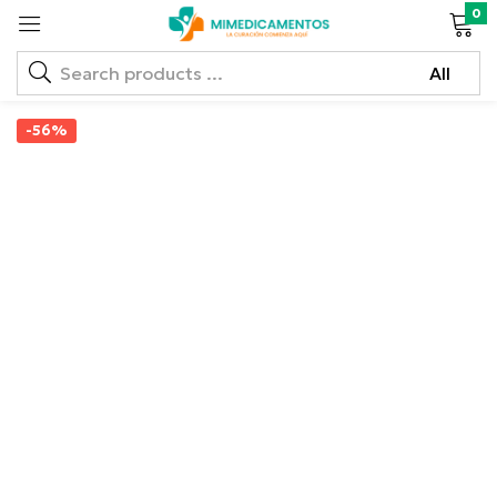
0
-56%