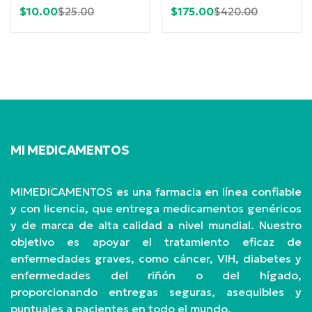
Current
Original
Current
Original
$
10.00
$
175.00
$
25.00
$
420.00
price
price
price
price
is:
was:
is:
was:
$10.00.
$25.00.
$175.00.
$420.00.
MI MEDICAMENTOS
MIMEDICAMENTOS es una farmacia en línea confiable
y con licencia, que entrega medicamentos genéricos
y de marca de alta calidad a nivel mundial. Nuestro
objetivo es apoyar el tratamiento eficaz de
enfermedades graves, como cáncer, VIH, diabetes y
enfermedades del riñón o del hígado,
proporcionando entregas seguras, asequibles y
puntuales a pacientes en todo el mundo.