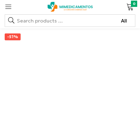
0
-51%