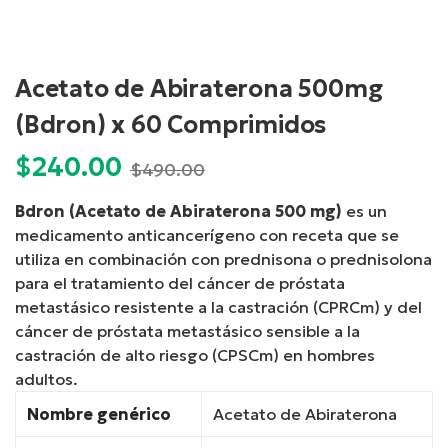
Acetato de Abiraterona 500mg
(Bdron) x 60 Comprimidos
$
240.00
Current
Original
$
490.00
price
price
Bdron (Acetato de Abiraterona 500 mg)
es un
is:
was:
medicamento anticancerígeno con receta que se
$240.00.
$490.00.
utiliza en combinación con prednisona o prednisolona
para el tratamiento del cáncer de próstata
metastásico resistente a la castración (CPRCm) y del
cáncer de próstata metastásico sensible a la
castración de alto riesgo (CPSCm) en hombres
adultos.
Nombre genérico
Acetato de Abiraterona