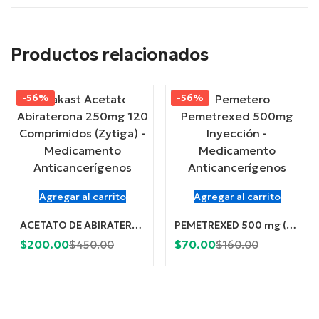
Productos relacionados
-56%
-56%
Agregar al carrito
Agregar al carrito
ACETATO DE ABIRATERONA 250 mg (Abirakast) x 120 Comprimidos
PEMETREXED 500 mg (Pemetero 500) Inyección
Current
Original
Current
Original
$
200.00
$
70.00
$
450.00
$
160.00
price
price
price
price
is:
was:
is:
was:
$200.00.
$450.00.
$70.00.
$160.00.