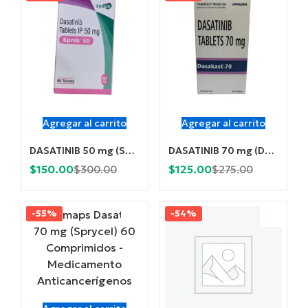
$140.00.
$320.00.
$110.00.
$200.00.
Agregar al carrito
Agregar al carrito
DASATINIB 50 mg (Spnib) x 60 Comprimidos
DASATINIB 70 mg (Dasakast) x 60 Comprimidos
Current
Original
Current
Original
$
150.00
$
125.00
$
300.00
$
275.00
price
price
price
price
is:
was:
is:
was:
-55%
-54%
$150.00.
$300.00.
$125.00.
$275.00.