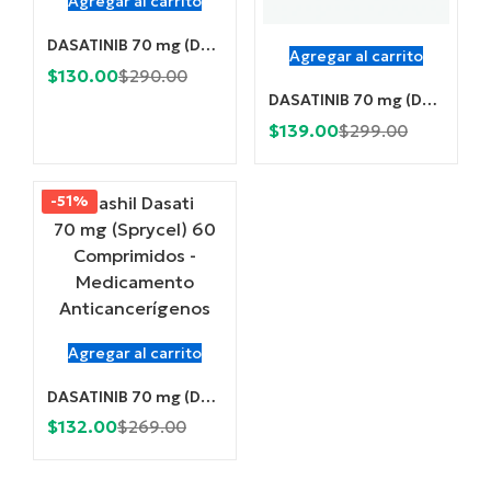
Agregar al carrito
DASATINIB 70 mg (Dasamaps) x 60 Comprimidos
Agregar al carrito
Current
Original
$
130.00
$
290.00
DASATINIB 70 mg (Dasapan) x 60 Comprimidos
price
price
Current
Original
$
139.00
is:
was:
$
299.00
price
price
$130.00.
$290.00.
is:
was:
-51%
$139.00.
$299.00.
Agregar al carrito
DASATINIB 70 mg (Dasashil) x 60 Comprimidos
Current
Original
$
132.00
$
269.00
price
price
is:
was: