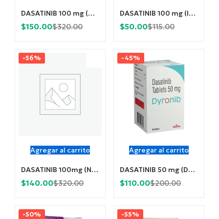
DASATINIB 100 mg (Dasamyl) x 30 Comprimidos
DASATINIB 100 mg (Invista) x 30 Comprimidos
Current
Original
Current
Original
$
150.00
$
50.00
$
320.00
$
115.00
price
price
price
price
is:
was:
is:
was:
-56%
-45%
$150.00.
$320.00.
$50.00.
$115.00.
Agregar al carrito
Agregar al carrito
DASATINIB 100mg (Nextki) x 30 Comprimidos
DASATINIB 50 mg (Dyronib) x 60 Comprimidos
Current
Original
Current
Original
$
140.00
$
110.00
$
320.00
$
200.00
price
price
price
price
is:
was:
is:
was:
-50%
-55%