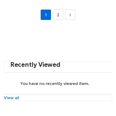
$132.00.
$269.00.
1
2
Recently Viewed
You have no recently viewed item.
View all